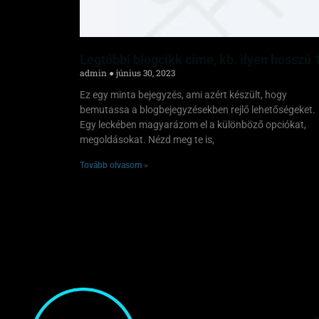
Legtóbbi blogcikk címe, kb. ilyen hosszú 
admin
június 30, 2023
Ez egy minta bejegyzés, ami azért készült, hogy
bemutassa a blogbejegyzésekben rejlő lehetőségeket.
Egy leckében magyarázom el a különböző opciókat,
megoldásokat. Nézd meg te is,
Tovább olvasom »