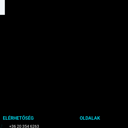
1
ELÉRHETŐSÉG
OLDALAK
+36 20 354 6263