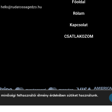
Főoldal
hello@tudatossagedzo.hu
Rólam
Kapcsolat
CSATLAKOZOM
 minőségi felhasználói élmény érdekében sütiket használunk.
© Minden jog fenntartva!
BannerText_Seraphinite Accelerator