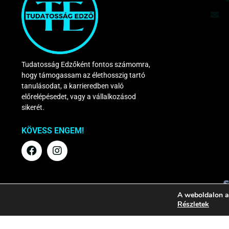
Tudatosság Edzőként fontos számomra,
hogy támogassam az élethosszig tartó
tanulásodat, a karrieredben való
előrelépésedet, vagy a vállalkozásod
sikerét.
KÖVESS ENGEM!
F
I
a
n
c
s
e
t
b
a
A weboldalon a
o
g
Részletek
o
r
k
a
m