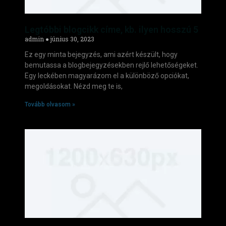
Legtóbbi blogcikk címe, kb. ilyen hosszú 5
admin
június 30, 2023
Ez egy minta bejegyzés, ami azért készült, hogy
bemutassa a blogbejegyzésekben rejlő lehetőségeket.
Egy leckében magyarázom el a különböző opciókat,
megoldásokat. Nézd meg te is,
Tovább olvasom »