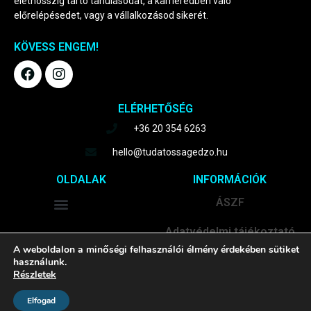
élethosszig tartó tanulásodat, a karrieredben való
előrelépésedet, vagy a vállalkozásod sikerét.
KÖVESS ENGEM!
F
I
a
n
c
s
e
t
ELÉRHETŐSÉG
b
a
+36 20 354 6263
o
g
o
r
hello@tudatossagedzo.hu
k
a
m
OLDALAK
INFORMÁCIÓK
Menu
ÁSZF
Adatvédelmi tájékoztató
A weboldalon a minőségi felhasználói élmény érdekében sütiket
használunk.
Részletek
Elfogad
© Minden jog fenntartva!