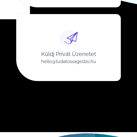
Küldj Privát Üzenetet
hello@tudatossagedzo.hu