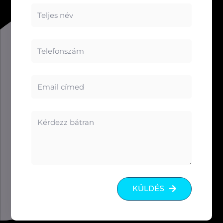
Teljes
név
Telefonszám
Email
címed
Kérdezz
bátran
KÜLDÉS