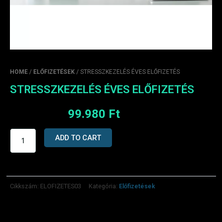
HOME
/
ELŐFIZETÉSEK
/ STRESSZKEZELÉS ÉVES ELŐFIZETÉS
STRESSZKEZELÉS ÉVES ELŐFIZETÉS
120.000
Ft
99.980
Ft
Stresszkezelés
ADD TO CART
éves
előfizetés
quantity
Cikkszám:
ELOFIZETES03
Kategória:
Előfizetések