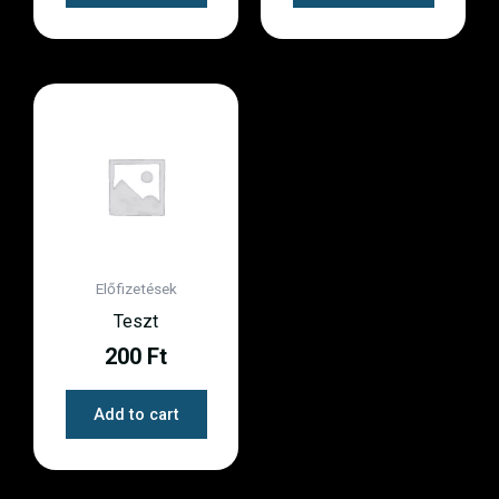
Előfizetések
Teszt
200
Ft
Add to cart