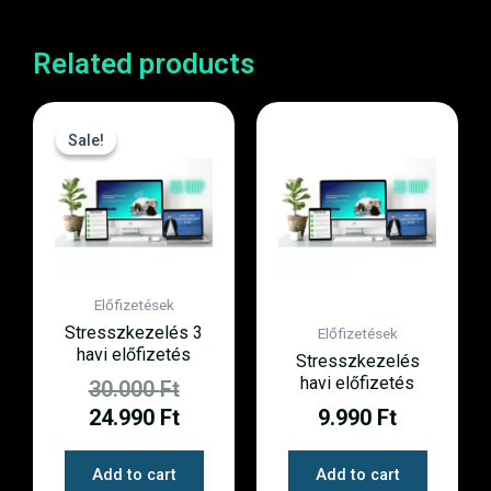
Related products
Sale!
Sale!
Előfizetések
Stresszkezelés 3
Előfizetések
havi előfizetés
Stresszkezelés
havi előfizetés
30.000
Ft
24.990
Ft
9.990
Ft
Add to cart
Add to cart