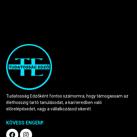
Tudatosság Edzőként fontos számomra, hogy támogassam az
élethosszig tartó tanulásodat, a karrieredben való
előrelépésedet, vagy a vállalkozásod sikerét.
KÖVESS ENGEM!
F
I