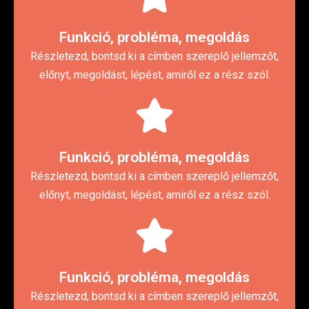
Funkció, probléma, megoldás
Részletezd, bontsd ki a címben szereplő jellemzőt,
előnyt, megoldást, lépést, amiről ez a rész szól.
Funkció, probléma, megoldás
Részletezd, bontsd ki a címben szereplő jellemzőt,
előnyt, megoldást, lépést, amiről ez a rész szól.
Funkció, probléma, megoldás
Részletezd, bontsd ki a címben szereplő jellemzőt,