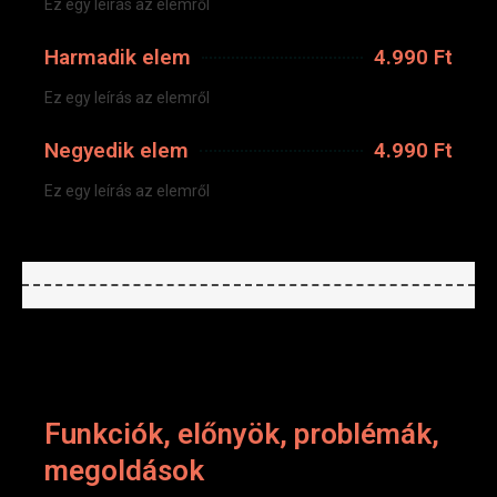
Ez egy leírás az elemről
Harmadik elem
4.990 Ft
Ez egy leírás az elemről
Negyedik elem
4.990 Ft
Ez egy leírás az elemről
Funkciók, előnyök, problémák,
megoldások