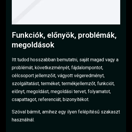
Funkciók, előnyök, problémák,
megoldások
Itt tudod hosszabban bemutatni, saját magad vagy a
problémát, következményét, fájdalompontot,
célcsoport jellemzőit, vágyott végeredményt,
szolgáltatást, terméket, termékjellemzőt, funkciót,
előnyt, megoldást, megoldási tervet, folyamatot,
csapattagot, referenciát, bizonyítékot.
Szóval bármit, amihez egy ilyen felépítésű szakaszt
használnál.