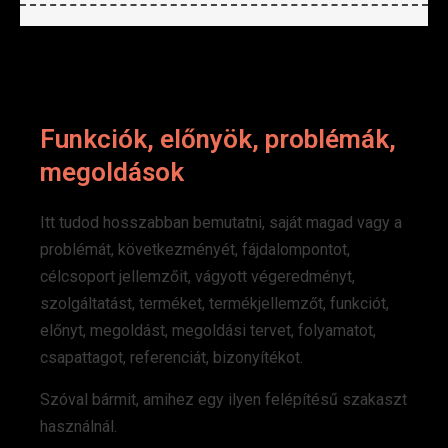
Funkciók, előnyök, problémák,
megoldások
Itt tudod hosszabban bemutatni, saját magad vagy a
problémát, következményét, fájdalompontot,
célcsoport jellemzőit, vágyott végeredményt,
szolgáltatást, terméket, termékjellemzőt, funkciót,
előnyt, megoldást, megoldási tervet, folyamatot,
csapattagot, referenciát, bizonyítékot.
Szóval bármit, amihez egy ilyen felépítésű szakaszt
használnál.