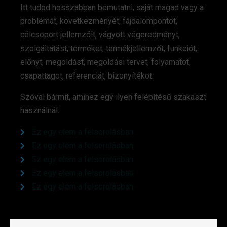
Itt tudod hosszabban bemutatni, saját magad vagy a
problémát, következményét, fájdalompontot,
célcsoport jellemzőit, vágyott végeredményt,
szolgáltatást, terméket, termékjellemzőt, funkciót,
előnyt, megoldást, megoldási tervet, folyamatot,
csapattagot, referenciát, bizonyítékot.
Szóval bármit, amihez egy ilyen felépítésű szakaszt
használnál.
Ez egy elem a felsorolásban
Ez egy elem a felsorolásban
Ez egy elem a felsorolásban
Ez egy elem a felsorolásban
Ez egy elem a felsorolásban