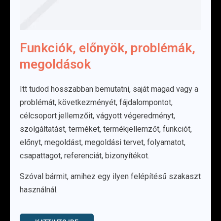
Funkciók, előnyök, problémák,
megoldások
Itt tudod hosszabban bemutatni, saját magad vagy a
problémát, következményét, fájdalompontot,
célcsoport jellemzőit, vágyott végeredményt,
szolgáltatást, terméket, termékjellemzőt, funkciót,
előnyt, megoldást, megoldási tervet, folyamatot,
csapattagot, referenciát, bizonyítékot.
Szóval bármit, amihez egy ilyen felépítésű szakaszt
használnál.