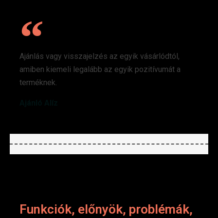
Ajánlás vagy visszajelzés az egyik vásárlódtól,
amiben kiemeli legalább az egyik pozitívumát a
terméknek.
Ajánló Alíz
Funkciók, előnyök, problémák,