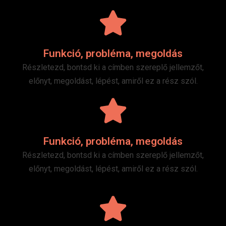
Funkció, probléma, megoldás
Részletezd, bontsd ki a címben szereplő jellemzőt,
előnyt, megoldást, lépést, amiről ez a rész szól.
Funkció, probléma, megoldás
Részletezd, bontsd ki a címben szereplő jellemzőt,
előnyt, megoldást, lépést, amiről ez a rész szól.