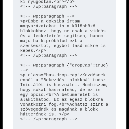
ki nyugodtan.<br></p>

<!-- /wp:paragraph -->

<!-- wp:paragraph -->

<p>Ebbe a doksiba írtam 
magyarázatokat is a különböző 
blokkokhoz, hogy ne csak a videós 
és a leckeleírás segítsen, hanem 
majd ha kipróbálod ezt a 
szerkesztőt, egyből lásd mikre is 
képes.</p>

<!-- /wp:paragraph -->

<!-- wp:paragraph {"dropCap":true} 
-->

<p class="has-drop-cap">Kezdésnek 
ennél a "Bekezdés" blokknál tudsz 
Iniciálét is használni. Nemhiszem, 
hogy sokat használnád, de ez is 
egy opció.<br>A betűméretet is 
alakíthatod. Ez az egész blokkra 
vonatkozni fog.<br>Adhatsz színt a 
szövegednék és magának a blokk 
hátterének is. </p>

<!-- /wp:paragraph -->