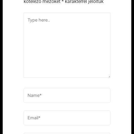
kötelező mezőket
*
karakterrel jelöltük
Type
here..
Name*
Email*