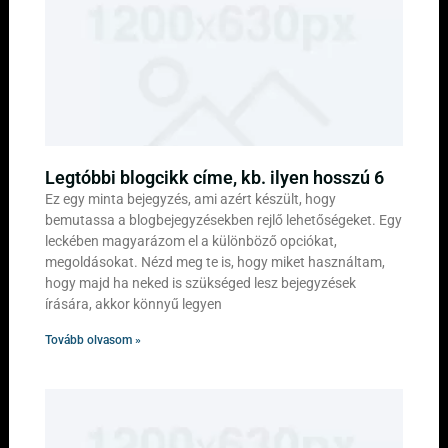
Legtóbbi blogcikk címe, kb. ilyen hosszú 6
Ez egy minta bejegyzés, ami azért készült, hogy
bemutassa a blogbejegyzésekben rejlő lehetőségeket. Egy
leckében magyarázom el a különböző opciókat,
megoldásokat. Nézd meg te is, hogy miket használtam,
hogy majd ha neked is szükséged lesz bejegyzések
írására, akkor könnyű legyen
Tovább olvasom »