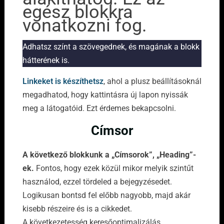
egész blokkra
vonatkozni fog.
Adhatsz színt a szövegednek, és magának a blokk
hátterének is.
Linkeket is készíthetsz
, ahol a plusz beállításoknál
megadhatod, hogy kattintásra új lapon nyissák
meg a látogatóid. Ezt érdemes bekapcsolni.
Címsor
A következő blokkunk a „Címsorok”, „Heading”-
ek.
Fontos, hogy ezek közül mikor melyik szintűt
használod, ezzel tördeled a bejegyzésedet.
Logikusan bontsd fel előbb nagyobb, majd akár
kisebb részeire és is a cikkedet.
A következetesség keresőoptimalizálás