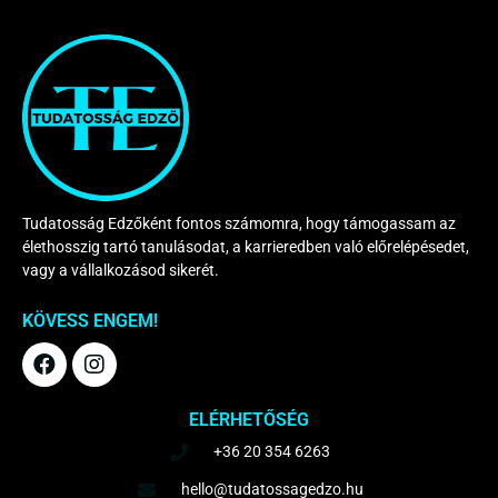
Tudatosság Edzőként fontos számomra, hogy támogassam az
élethosszig tartó tanulásodat, a karrieredben való előrelépésedet,
vagy a vállalkozásod sikerét.
KÖVESS ENGEM!
F
I
a
n
c
s
e
t
ELÉRHETŐSÉG
b
a
+36 20 354 6263
o
g
o
r
hello@tudatossagedzo.hu