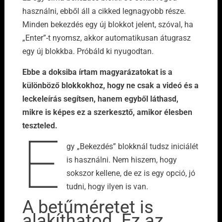
használni, ebből áll a cikked legnagyobb része.
Minden bekezdés egy új blokkot jelent, szóval, ha
„Enter”-t nyomsz, akkor automatikusan átugrasz
egy új blokkba. Próbáld ki nyugodtan.
Ebbe a doksiba írtam magyarázatokat is a
különböző blokkokhoz, hogy ne csak a videó és a
leckeleírás segítsen, hanem egyből láthasd,
mikre is képes ez a szerkesztő, amikor élesben
teszteled.
E
gy „Bekezdés” blokknál tudsz iniciálét
is használni. Nem hiszem, hogy
sokszor kellene, de ez is egy opció, jó
tudni, hogy ilyen is van.
A betűméretet is
alakíthatod. Ez az