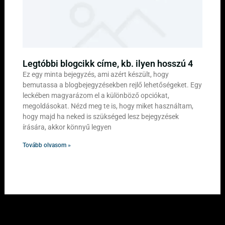
Legtóbbi blogcikk címe, kb. ilyen hosszú 4
Ez egy minta bejegyzés, ami azért készült, hogy
bemutassa a blogbejegyzésekben rejlő lehetőségeket. Egy
leckében magyarázom el a különböző opciókat,
megoldásokat. Nézd meg te is, hogy miket használtam,
hogy majd ha neked is szükséged lesz bejegyzések
írására, akkor könnyű legyen
Tovább olvasom »