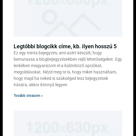
Legtóbbi blogcikk címe, kb. ilyen hosszú 5
Ez egy minta bejegyzés, ami azért készült, hogy
bemutassa a blogbejegyzésekben rejlő lehetőségeket. Egy
leckében magyarázom el a különböző opciókat,
megoldásokat. Nézd meg te is, hogy miket használtam,
hogy majd ha neked is szükséged lesz bejegyzések
írására, akkor könnyű legyen
Tovább olvasom »