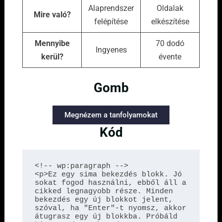
Alaprendszer
Oldalak
Mire való?
felépítése
elkészítése
Mennyibe
70 dodó
Ingyenes
kerül?
évente
Gomb
Megnézem a tanfolyamokat
Kód
<!-- wp:paragraph -->

<p>Ez egy sima bekezdés blokk. Jó 
sokat fogod használni, ebből áll a 
cikked legnagyobb része. Minden 
bekezdés egy új blokkot jelent, 
szóval, ha "Enter"-t nyomsz, akkor 
átugrasz egy új blokkba. Próbáld 