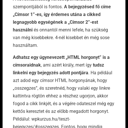
szempontjából is fontos.
A bejegyzésed fő címe
„Címsor 1”-es, így érdemes utána a cikked
legnagyobb egységének a „Címsor 2”-est
használni
és onnantól menni lefele, ha szükség
van még kisebbekre. 4-nél kisebbet én még sose
használtam.
Adhatsz egy úgynevezett „HTML horgonyt” is a
címsoraidnak
, ami azért király, mert így
tudsz
linkelni egy bejegyzés adott pontjára
. Ha például
azt adod egy címsor HTML horgonyának, hogy
„osszegzes”, és szeretnéd, hogy valaki egy linkre
kattintva rögtön ehhez a részhez ugorjon, akkor
fogod a cikk linkjét, és a végére odateszel még egy
kettős keresztet és az előbb megadott horgonyt.
Példálul: wpkurzus.hu/teszt-
bejegyzes/#osszegzes. Fontos, hogy mindig