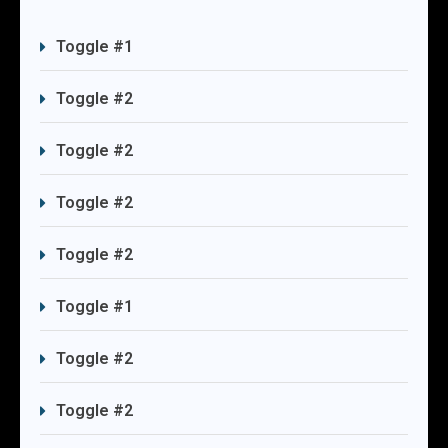
Toggle #1
Toggle #2
Toggle #2
Toggle #2
Toggle #2
Toggle #1
Toggle #2
Toggle #2