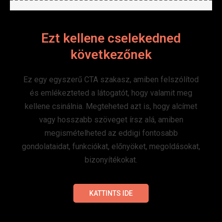
Ezt kellene cselekedned
következőnek
Ez egy egyszerű CTA szakasz, amiben felszólítod
és emlékezteted a látogatót, hogy valamit meg
kellene csinálnia. Megteheted azt is, hogy alcímet
vagy hosszabb szöveget írsz alá, amiben
megismételheted az eddigi fontosabb
gondolataidat, funkciókat, előnyöket, megoldásokat,
bizonyítékokat.
KATTINTS IDE