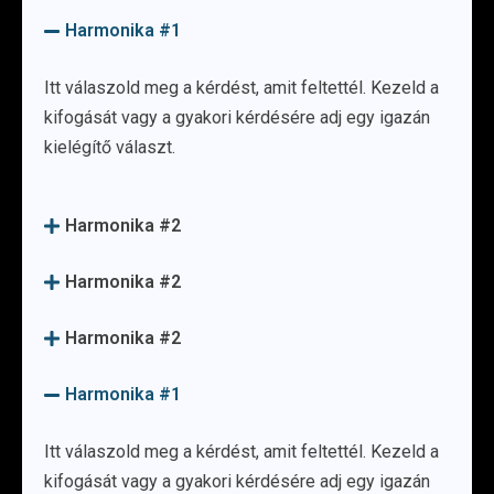
Harmonika #1
Itt válaszold meg a kérdést, amit feltettél. Kezeld a
kifogását vagy a gyakori kérdésére adj egy igazán
kielégítő választ.
Harmonika #2
Harmonika #2
Harmonika #2
Harmonika #1
Itt válaszold meg a kérdést, amit feltettél. Kezeld a
kifogását vagy a gyakori kérdésére adj egy igazán