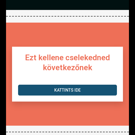
Ezt kellene cselekedned
következőnek
KATTINTS IDE