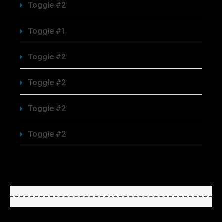
Toggle #2
Toggle #1
Toggle #2
Toggle #2
Toggle #2
Toggle #2