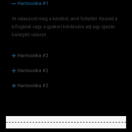
Harmonika #1
Itt válaszold meg a kérdést, amit feltettél. Kezeld a
kifogását vagy a gyakori kérdésére adj egy igazán
kielégítő választ.
Harmonika #2
Harmonika #2
Harmonika #2