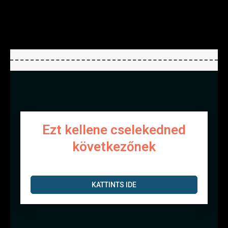
Ezt kellene cselekedned
következőnek
KATTINTS IDE