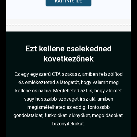
KATTINTS IDE
Ezt kellene cselekedned
következőnek
Ez egy egyszerű CTA szakasz, amiben felszólítod
és emlékezteted a látogatót, hogy valamit meg
kellene csinálnia. Megteheted azt is, hogy alcímet
vagy hosszabb szöveget írsz alá, amiben
megismételheted az eddigi fontosabb
gondolataidat, funkciókat, előnyöket, megoldásokat,
bizonyítékokat.