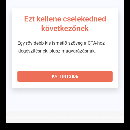
Ezt kellene cselekedned
következőnek
Egy rövidebb kis ismétlő szöveg a CTA-hoz
kiegészítésnek, plusz magyarázásnak.
KATTINTS IDE