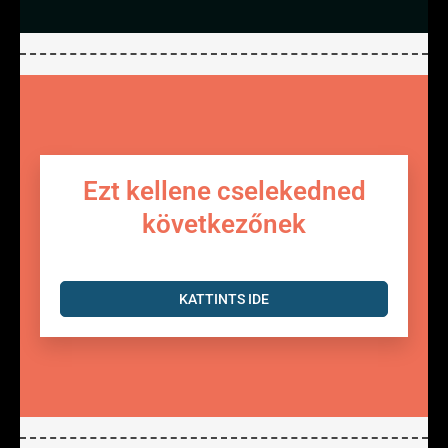
Ezt kellene cselekedned
következőnek
KATTINTS IDE