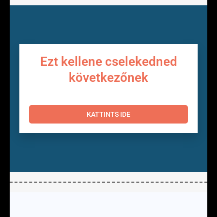
Ezt kellene cselekedned
következőnek
KATTINTS IDE