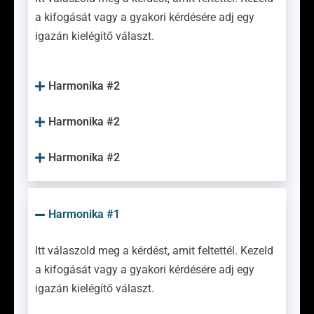
a kifogását vagy a gyakori kérdésére adj egy
igazán kielégítő választ.
Harmonika #2
Harmonika #2
Harmonika #2
Harmonika #1
Itt válaszold meg a kérdést, amit feltettél. Kezeld
a kifogását vagy a gyakori kérdésére adj egy
igazán kielégítő választ.