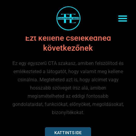
Skip
Me
to
content
Ezt kellene cselekedned
következőnek
Ez egy egyszerű CTA szakasz, amiben felszólítod és
emlékezteted a látogatót, hogy valamit meg kellene
csinálnia. Megteheted azt is, hogy alcímet vagy
hosszabb szöveget írsz alá, amiben
megismételheted az eddigi fontosabb
gondolataidat, funkciókat, előnyöket, megoldásokat,
bizonyítékokat.
KATTINTS IDE