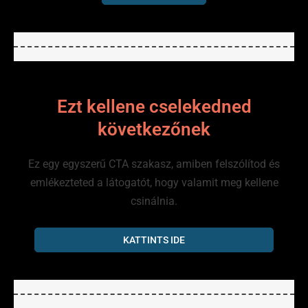
Ezt kellene cselekedned
következőnek
Ez egy egyszerű CTA szakasz, amiben felszólítod és
emlékezteted a látogatót, hogy valamit meg kellene
csinálnia.
KATTINTS IDE