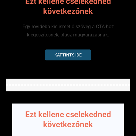
Ezt kellene cselekedned
következőnek
Egy rövidebb kis ismétlő szöveg a CTA-hoz
kiegészítésnek, plusz magyarázásnak.
KATTINTS IDE
Ezt kellene cselekedned
következőnek