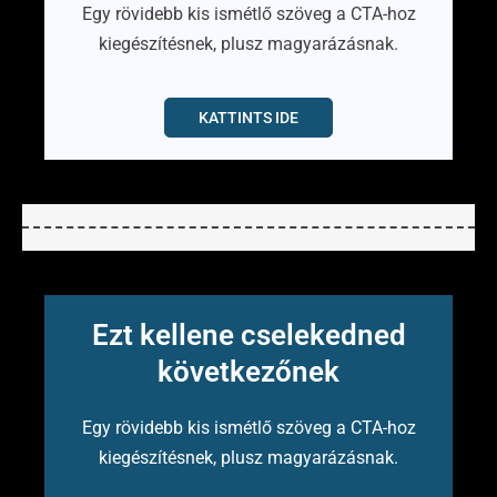
Egy rövidebb kis ismétlő szöveg a CTA-hoz
kiegészítésnek, plusz magyarázásnak.
KATTINTS IDE
Ezt kellene cselekedned
következőnek
Egy rövidebb kis ismétlő szöveg a CTA-hoz
kiegészítésnek, plusz magyarázásnak.